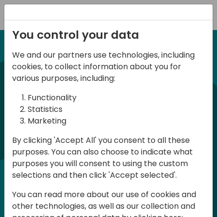
Registration
You control your data
We and our partners use technologies, including
NUEVA EDICION 8 Abril 2025
cookies, to collect information about you for
Spanish BC Day 2025
various purposes, including:
Functionality
BC Day ES 2025, es un evento para
Statistics
Marketing
usuarios y profesionales de Dynamics
365 Business Central que se celebra en
By clicking 'Accept All' you consent to all these
purposes. You can also choose to indicate what
España. Aquí podrás aprender y
purposes you will consent to using the custom
compartir, tanto en la parte técnica
selections and then click 'Accept selected'.
como en la parte funcional, en Español.
You can read more about our use of cookies and
La participación es gratuita pero es
other technologies, as well as our collection and
necesario registrase ya que las plazas