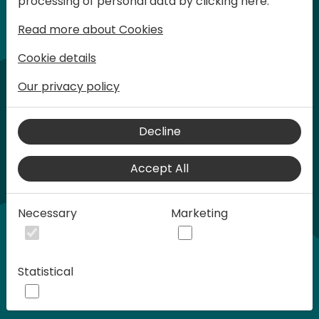
processing of personal data by clicking here:
son limitadas.
Read more about Cookies
Cookie details
Our privacy policy
Decline
Accept All
Play
Necessary
Marketing
50:08
Play
Mute
Settings
Ente
Statistical
full