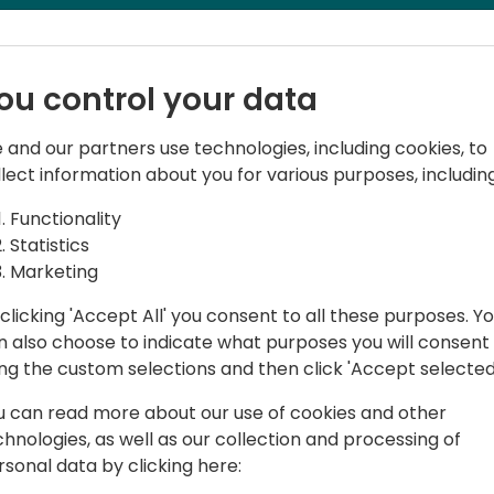
ou control your data
 and our partners use technologies, including cookies, to
llect information about you for various purposes, including
ead
Functionality
Statistics
a in ambito Microsoft, attualmente si
Marketing
 soluzioni integrate, combinando
vizi di terze parti. È anche un
clicking 'Accept All' you consent to all these purposes. Y
 canale YouTube Vita da Sviluppatore,
n also choose to indicate what purposes you will consent
ico per aiutare i giovani a rafforzare
ing the custom selections and then click 'Accept selected
 carriera solida nel mondo dello
u can read more about our use of cookies and other
chnologies, as well as our collection and processing of
rsonal data by clicking here: