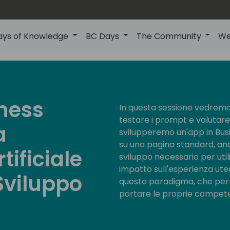
ays of Knowledge
BC Days
The Community
We
iness
In questa sessione vedremo
testare i prompt e valutare 
a
svilupperemo un'app in Busi
su una pagina standard, ana
rtificiale
sviluppo necessario per util
impatto sull'esperienza uten
 Sviluppo
questo paradigma, che perme
portare le proprie competen
)