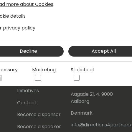
ad more about Cookies
okie details
r privacy policy
Decline
Accept All
s
About Us
Our details:
cessary
Marketing
Statistical
About
Events Central ApS
Initiatives
Aagade 21, 4. 9000
Aalborg
Contact
Denmark
Become a sponsor
info@directions4partner
Become a speaker