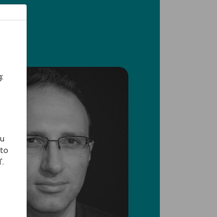
:
ou
 to
'.