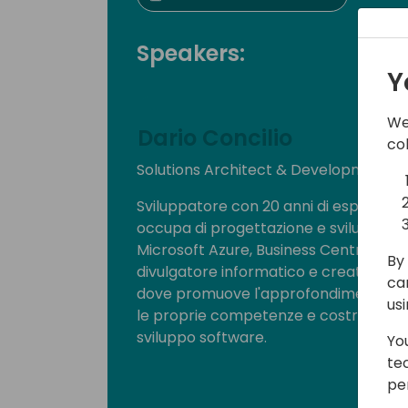
Speakers:
Y
We
Dario Concilio
co
Solutions Architect & Development L
Sviluppatore con 20 anni di esperienz
occupa di progettazione e sviluppo di
Microsoft Azure, Business Central e ser
By 
divulgatore informatico e creator del
ca
dove promuove l'approfondimento tecn
us
le proprie competenze e costruire una
sviluppo software.
Yo
te
pe