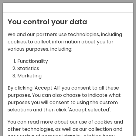
Registration
You control your data
We and our partners use technologies, including
22-05-2025
cookies, to collect information about you for
Microsoft Presenta:
various purposes, including:
Semplice ma efficace,
Functionality
Statistics
Power BI e Power
Marketing
Platform
By clicking 'Accept All' you consent to all these
14:45 - 15:30
Sala Envisioning (piano 1)
purposes. You can also choose to indicate what
purposes you will consent to using the custom
Back to event schedule
selections and then click 'Accept selected'.
You can read more about our use of cookies and
other technologies, as well as our collection and