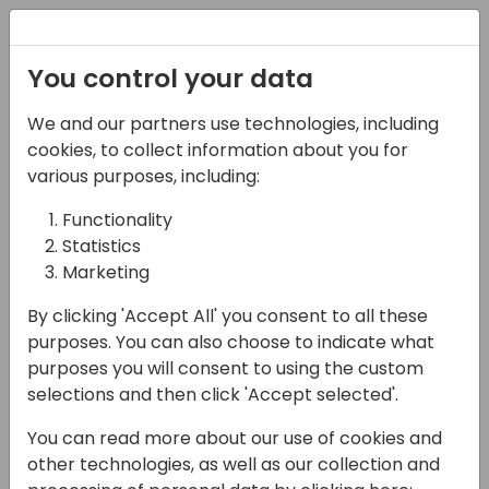
Registration
You control your data
We and our partners use technologies, including
22-05-2025
cookies, to collect information about you for
Integrazione tra
various purposes, including:
Business Central e
Functionality
Statistics
Dynamics Sales / Field
Marketing
Service
By clicking 'Accept All' you consent to all these
16:45 - 17:30
Open Hub (piano 0)
purposes. You can also choose to indicate what
purposes you will consent to using the custom
Back to event schedule
selections and then click 'Accept selected'.
You can read more about our use of cookies and
other technologies, as well as our collection and