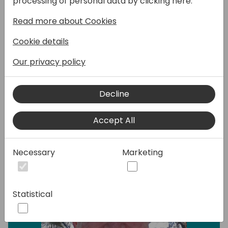
processing of personal data by clicking here:
settore manifatturiero, in particolare con
Read more about Cookies
miglioramenti nella gestione dei costi
produzione. In questo intervento
Cookie details
esploreremo le nuove funzionalità rilasciate
ad aprile attraverso esempi concreti,
Our privacy policy
analizzando il loro impatto sulle aziende
produttive.
Decline
Speakers:
Accept All
Necessary
Marketing
Statistical