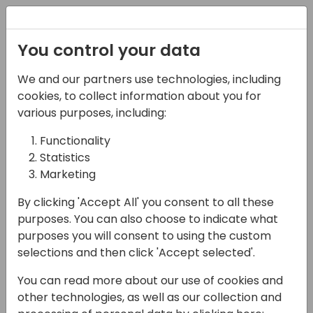
Registration
You control your data
We and our partners use technologies, including
22-05-2025
cookies, to collect information about you for
Novità in Business
various purposes, including:
Central Manufacturing
Functionality
Statistics
2025 Wave 1
Marketing
11:45 - 12:30
Sala Envisioning (piano 1)
By clicking 'Accept All' you consent to all these
Back to event schedule
purposes. You can also choose to indicate what
purposes you will consent to using the custom
selections and then click 'Accept selected'.
You can read more about our use of cookies and
La Wave 1 di Dynamics 365 Business Central
other technologies, as well as our collection and
per il 2025 introduce importanti novità per il