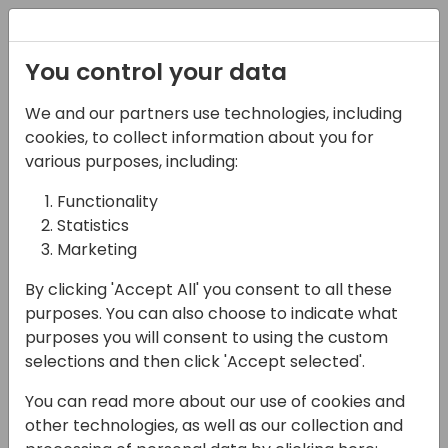
Registration
You control your data
We and our partners use technologies, including
22-05-2025
cookies, to collect information about you for
Copilot in Business
various purposes, including:
Central: Sfrutta
Functionality
Statistics
l'Intelligenza Artificiale
Marketing
per Elevare lo Sviluppo
By clicking 'Accept All' you consent to all these
10:45 - 11:30
Open Hub (piano 0)
purposes. You can also choose to indicate what
purposes you will consent to using the custom
Back to event schedule
selections and then click 'Accept selected'.
You can read more about our use of cookies and
other technologies, as well as our collection and