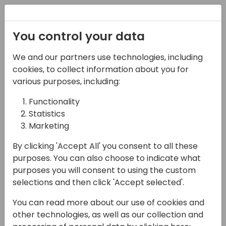
Registration
You control your data
We and our partners use technologies, including
22-05-2025
cookies, to collect information about you for
Microsoft Presenta:
various purposes, including:
Semplice ma efficace,
Functionality
Statistics
Power BI e Power
Marketing
Platform
By clicking 'Accept All' you consent to all these
14:45 - 15:30
Sala Envisioning (piano 1)
purposes. You can also choose to indicate what
purposes you will consent to using the custom
Back to event schedule
selections and then click 'Accept selected'.
You can read more about our use of cookies and
other technologies, as well as our collection and