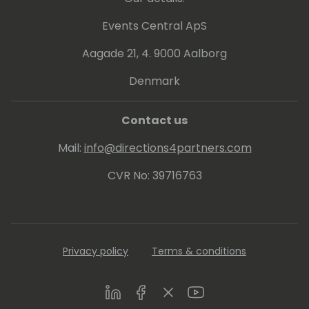
E sì, Vjeko parla anche italiano
Events Central ApS
Aagade 21, 4. 9000 Aalborg
Denmark
Contact us
Mail:
info@directions4partners.com
CVR No: 39716763
Privacy policy
Terms & conditions
LinkedIn
Facebook
Twitter
Youtube