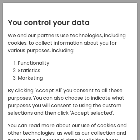
Registration
You control your data
We and our partners use technologies, including
22-05-2025
cookies, to collect information about you for
TDD in pilota
various purposes, including:
automatico: lascia che
Functionality
Statistics
Copilot prenda il
Marketing
volante
By clicking 'Accept All' you consent to all these
16:45 - 17:30
Sala Envisioning (piano 1)
purposes. You can also choose to indicate what
purposes you will consent to using the custom
Back to event schedule
selections and then click 'Accept selected'.
You can read more about our use of cookies and
other technologies, as well as our collection and