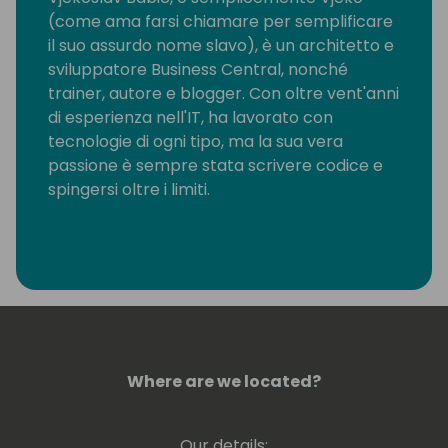
(come ama farsi chiamare per semplificare
il suo assurdo nome slavo), è un architetto e
sviluppatore Business Central, nonché
trainer, autore e blogger. Con oltre vent'anni
di esperienza nell'IT, ha lavorato con
tecnologie di ogni tipo, ma la sua vera
passione è sempre stata scrivere codice e
spingersi oltre i limiti.
Come hacker incurabile, Vjeko si diverte a
smontare tutto per capire come funziona,
spesso senza rimetterlo a posto. Durante le
conferenze, nei suoi demo e sul blog, collega
Business Central a qualsiasi cosa, anche
attraverso interfacce semi-sconosciute (e
magari pensate per tutt'altro scopo). È MVP
Where are we located?
per Microsoft Dynamics NAV dal 2010.
Our details: