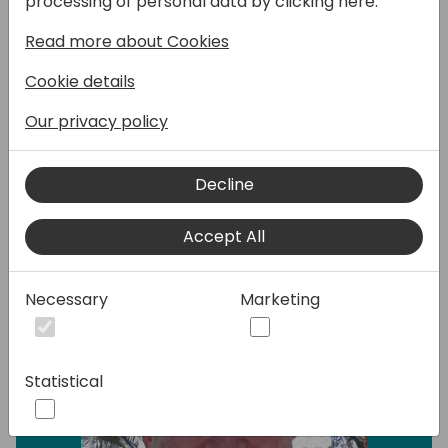
processing of personal data by clicking here:
settore manifatturiero, in particolare con
Read more about Cookies
miglioramenti nella gestione dei costi
produzione. In questo intervento
Cookie details
esploreremo le nuove funzionalità rilasciate
ad aprile attraverso esempi concreti,
Our privacy policy
analizzando il loro impatto sulle aziende
produttive.
Decline
Speakers:
Accept All
Necessary
Marketing
Statistical