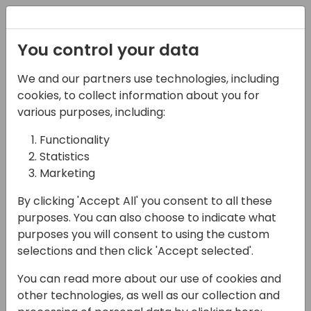
Registration
You control your data
We and our partners use technologies, including
22-05-2025
cookies, to collect information about you for
Novità in Business
various purposes, including:
Central Manufacturing
Functionality
Statistics
2025 Wave 1
Marketing
11:45 - 12:30
Sala Envisioning (piano 1)
By clicking 'Accept All' you consent to all these
Back to event schedule
purposes. You can also choose to indicate what
purposes you will consent to using the custom
selections and then click 'Accept selected'.
You can read more about our use of cookies and
La Wave 1 di Dynamics 365 Business Central
other technologies, as well as our collection and
per il 2025 introduce importanti novità per il