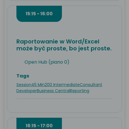
15:15 - 16:00
Raportowanie w Word/Excel
może być proste, bo jest proste.
Open Hub (piano 0)
Tags
Session
45 Min
200 Intermediate
Consultant
Developer
Business Central
Reporting
16:15 - 17:00