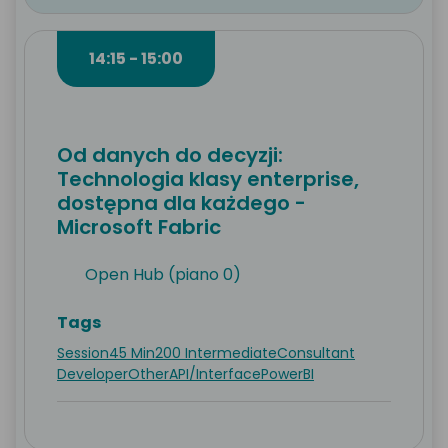
14:15 - 15:00
Od danych do decyzji:
Technologia klasy enterprise,
dostępna dla każdego -
Microsoft Fabric
Open Hub (piano 0)
Tags
Session
45 Min
200 Intermediate
Consultant
Developer
Other
API/Interface
PowerBI