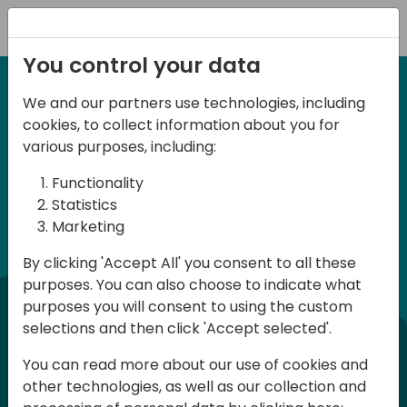
Registration
You control your data
We and our partners use technologies, including
20 November 2025
cookies, to collect information about you for
Polish BC Day 2025
d
irect
various purposes, including:
Functionality
Organizatorami Business Central Day
Statistics
commun
Marketing
Poland 2025 są Directions for Partners
oraz Warsaw Business Central Group,
By clicking 'Accept All' you consent to all these
purposes. You can also choose to indicate what
która wspiera rozwój wiedzy na temat
purposes you will consent to using the custom
Business Central w Polsce, w
selections and then click 'Accept selected'.
szczególności poprzez organizację
You can read more about our use of cookies and
bezpłatnych spotkań w Warszawie
other technologies, as well as our collection and
poświęconych Business Central.