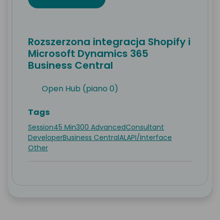
Rozszerzona integracja Shopify i
Microsoft Dynamics 365
Business Central
Open Hub (piano 0)
Tags
Session
45 Min
300 Advanced
Consultant
Developer
Business Central
AL
API/Interface
Other