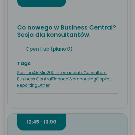
Co nowego w Business Central?
Sesja dla konsultantów.
Open Hub (piano 0)
Tags
Session
45 Min
200 Intermediate
Consultant
Business Central
Finance
Warehousing
Copilot
Reporting
Other
12:45 - 13:00