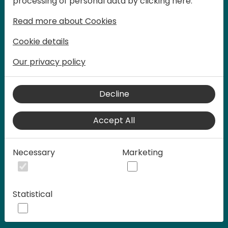
processing of personal data by clicking here:
son limitadas.
Read more about Cookies
Cookie details
Our privacy policy
Decline
Accept All
Play
Necessary
Marketing
50:08
Play
Mute
Settings
Ente
Statistical
full