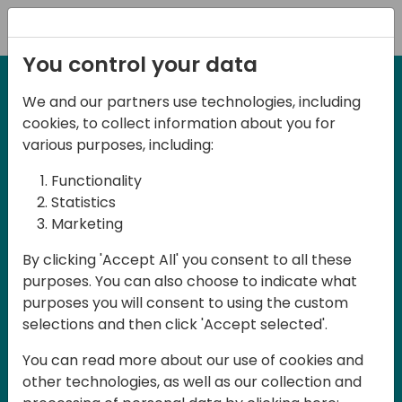
Registration
You control your data
We and our partners use technologies, including
NUEVA EDICION 8 Abril 2025
cookies, to collect information about you for
Spanish BC Day 2025
various purposes, including:
Functionality
BC Day ES 2025, es un evento para
Statistics
Marketing
usuarios y profesionales de Dynamics
365 Business Central que se celebra en
By clicking 'Accept All' you consent to all these
purposes. You can also choose to indicate what
España. Aquí podrás aprender y
purposes you will consent to using the custom
compartir, tanto en la parte técnica
selections and then click 'Accept selected'.
como en la parte funcional, en Español.
You can read more about our use of cookies and
La participación es gratuita pero es
other technologies, as well as our collection and
necesario registrase ya que las plazas